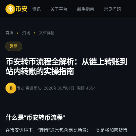
币安
资讯
关于平台
新手指南
常见问题
安
首页
›
资讯
›
文章详情
资讯
币安转币流程全解析：从链上转账到
站内转账的实操指南
B
币安 资讯团队
· 2026年06月01日
· 阅读 4654
什么是“币安转币流程”
在币安语境下，“转币”通常包含两类场景：一类是将加密货币