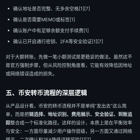
确认地址是否完整、无多余空格[1][7]
确认是否需要MEMO或标签[1]
确认账户中有足够余额支付手续费[1]
确认已开启通行密钥、2FA等安全验证[1][7]
对于大额转账，先做一笔小额测试是更稳妥的做法。虽然这不
是官方强制步骤，但从风险控制角度看，它能有效降低因地址
或网络错误造成的损失。
五、币安转币流程的深层逻辑
从产品设计看，币安的转币流程并不是单纯“发出去”这么简
单，而是把
链选择、地址识别、费用展示、安全验证、到账追
踪
整合成一个标准化路径。这样的设计，本质上是在平衡效率
与安全：一方面尽量减少用户操作层级，另一方面又通过网络
提示、二次确认和2FA降低误转风险[1][7]。