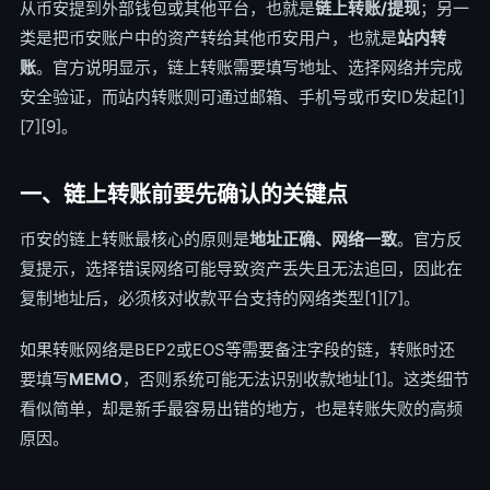
从币安提到外部钱包或其他平台，也就是
链上转账/提现
；另一
类是把币安账户中的资产转给其他币安用户，也就是
站内转
账
。官方说明显示，链上转账需要填写地址、选择网络并完成
安全验证，而站内转账则可通过邮箱、手机号或币安ID发起[1]
[7][9]。
一、链上转账前要先确认的关键点
币安的链上转账最核心的原则是
地址正确、网络一致
。官方反
复提示，选择错误网络可能导致资产丢失且无法追回，因此在
复制地址后，必须核对收款平台支持的网络类型[1][7]。
如果转账网络是BEP2或EOS等需要备注字段的链，转账时还
要填写
MEMO
，否则系统可能无法识别收款地址[1]。这类细节
看似简单，却是新手最容易出错的地方，也是转账失败的高频
原因。