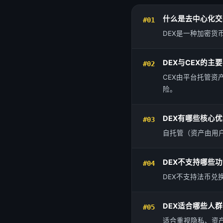
什么是去中心化交
#01
DEX是一种加密
DEX与CEX的主
#02
CEX由平台托管资
险。
DEX有哪些核心
#03
自托管（资产由用
DEX不支持哪些
#04
DEX不支持法币兑
DEX适合哪些人
#05
适合重视隐私、资