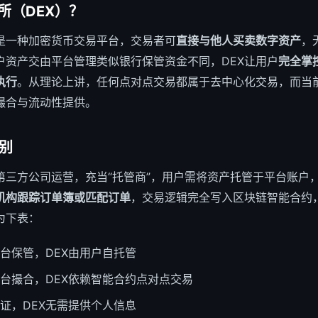
所（DEX）？
）是一种加密货币交易平台，交易者可
直接与他人买卖数字资产
，
户资产交由平台管理类似银行保管资金不同，DEX让用户
完全掌
执行
。从理论上讲，任何点对点交易都属于去中心化交易，而当前
撮合与流动性提供。
区别
第三方公司运营，充当“托管商”，用户需将资产托管于平台账户
机构跟踪订单簿或匹配订单
，交易逻辑完全写入区块链智能合约
为下表：
平台保管，DEX由用户自托管
平台撮合，DEX依赖智能合约点对点交易
验证，DEX无需提供个人信息