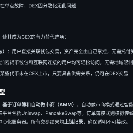
存在单点故障，DEX因分散化无此问题
，使其成为CEX的有力替代选项：
dy）
：用户直接关联钱包交易，资产完全由自己掌控，无需托付
加密货币钱包和互联网连接的用户均可轻松访问，无需地域限制
某些代币未在CEX上市，只要具备供需关系，仍可在DEX交易
型
：
基于订单簿
和
自动做市商（AMM）
。自动做市商模式通过智
台包括Uniswap、PancakeSwap等。订单簿模式则模拟
中心化服务器。所有交易结果均
上链记录
，确保透明不可篡改。