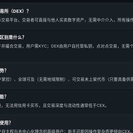
易所（DEX）？
货币交易平台，交易者可直接与他人买卖数字资产，无需中介介入，所有操
要区别是什么？
产并撮合交易，用户需KYC；DEX由用户自托管私钥，点对点交易，无需
优势？
户掌控）、全球可及（无需地域限制）、可交易未上架代币（只要具备供
功能？
换，无法用信用卡买币，且交易深度与流动性通常低于CEX。
群使用？
产自主权与去中心化理念的高级用户；新手可能因操作复杂而更倾向CEX