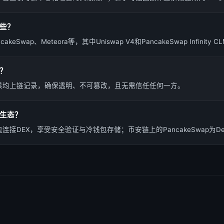
哪些？
cakeSwap、Meteora等，其中Uniswap V4和PancakeSwap Infini
链？
果均上链记录，确保透明、不可篡改，且无需信任任何一方。
X生态？
连接DEX，享受安全验证与冷钱包存储；币安链上的PancakeSwap为D