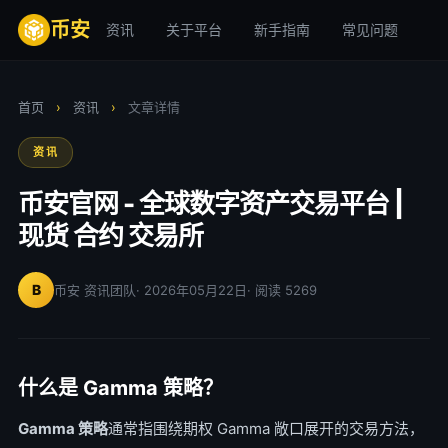
币安
资讯
关于平台
新手指南
常见问题
安
首页
›
资讯
›
文章详情
资讯
币安官网 - 全球数字资产交易平台 |
现货 合约 交易所
B
币安 资讯团队
· 2026年05月22日
· 阅读 5269
什么是 Gamma 策略？
Gamma 策略
通常指围绕期权 Gamma 敞口展开的交易方法，