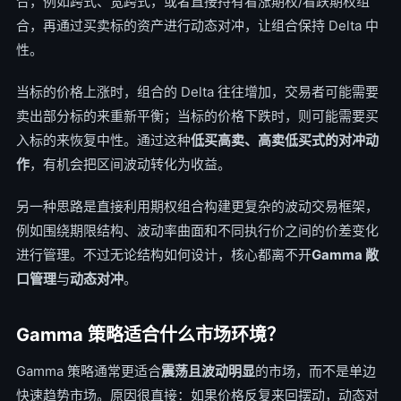
合，例如跨式、宽跨式，或者直接持有看涨期权/看跌期权组
合，再通过买卖标的资产进行动态对冲，让组合保持 Delta 中
性。
当标的价格上涨时，组合的 Delta 往往增加，交易者可能需要
卖出部分标的来重新平衡；当标的价格下跌时，则可能需要买
入标的来恢复中性。通过这种
低买高卖、高卖低买式的对冲动
作
，有机会把区间波动转化为收益。
另一种思路是直接利用期权组合构建更复杂的波动交易框架，
例如围绕期限结构、波动率曲面和不同执行价之间的价差变化
进行管理。不过无论结构如何设计，核心都离不开
Gamma 敞
口管理
与
动态对冲
。
Gamma 策略适合什么市场环境？
Gamma 策略通常更适合
震荡且波动明显
的市场，而不是单边
快速趋势市场。原因很直接：如果价格反复来回摆动，动态对