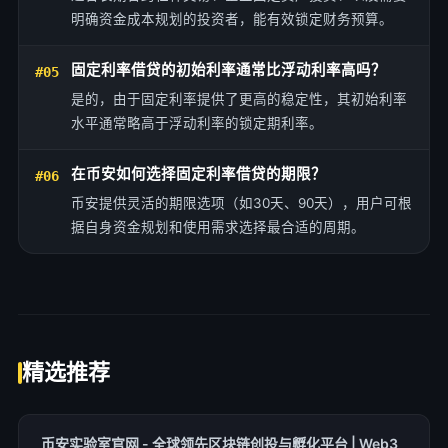
明确资金成本规划的投资者，能有效锁定财务预算。
固定利率借贷的初始利率通常比浮动利率高吗？
#05
是的，由于固定利率提供了更高的稳定性，其初始利率
水平通常略高于浮动利率的锁定期利率。
在币安如何选择固定利率借贷的期限？
#06
币安提供灵活的期限选项（如30天、90天），用户可根
据自身资金规划和使用需求选择最合适的周期。
精选推荐
币安实验室官网 - 全球领先区块链创投与孵化平台 | Web3