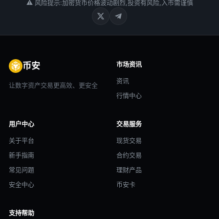
⚠ 风险提示:加密货币价格波动剧烈,投资有风险,入市需谨慎
市场资讯
币安
资讯
让数字资产交易更高效、更安全
行情中心
用户中心
交易服务
关于平台
现货交易
新手指南
合约交易
常见问题
理财产品
安全中心
币安卡
支持帮助