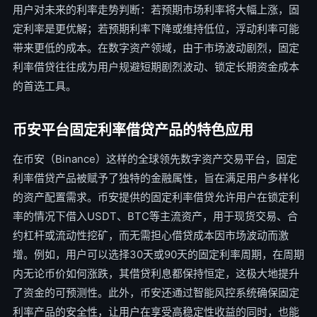
用户对未来的利率走势判断：若预期市场利率将大幅上涨，固
定利率是更优解；若预期利率下降或维持低位，浮动利率可能
带来更低的成本。在数字资产领域，由于市场波动剧烈，固定
利率借贷往往成为用户规避短期剧烈波动、锁定长期资金成本
的首选工具。
币安平台固定利率借贷产品的特色应用
在币安（Binance）这样的全球领先数字资产交易平台，固定
利率借贷产品被赋予了独特的金融属性，旨在满足用户多样化
的资产配置需求。币安提供的固定利率借贷允许用户在锁定利
率的情况下借入USDT、BTC等主流资产，用于现货交易、合
约杠杆或流动性挖矿，而无需担心借贷成本因市场波动而激
增。例如，用户可以选择30天或90天的固定利率周期，在周期
内无论币价如何涨跌，其借贷利息都保持恒定，这极大地提升
了资金的可预测性。此外，币安还通过智能风控系统确保固定
利率产品的安全性，让用户在享受高稳定性收益的同时，也能