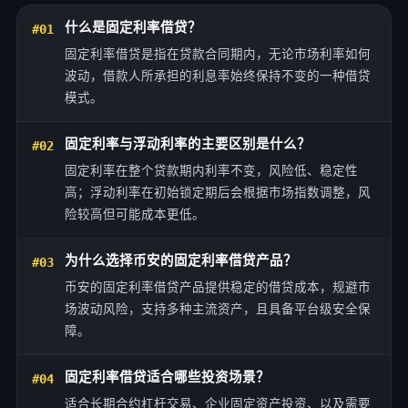
什么是固定利率借贷？
#01
固定利率借贷是指在贷款合同期内，无论市场利率如何
波动，借款人所承担的利息率始终保持不变的一种借贷
模式。
固定利率与浮动利率的主要区别是什么？
#02
固定利率在整个贷款期内利率不变，风险低、稳定性
高；浮动利率在初始锁定期后会根据市场指数调整，风
险较高但可能成本更低。
为什么选择币安的固定利率借贷产品？
#03
币安的固定利率借贷产品提供稳定的借贷成本，规避市
场波动风险，支持多种主流资产，且具备平台级安全保
障。
固定利率借贷适合哪些投资场景？
#04
适合长期合约杠杆交易、企业固定资产投资、以及需要