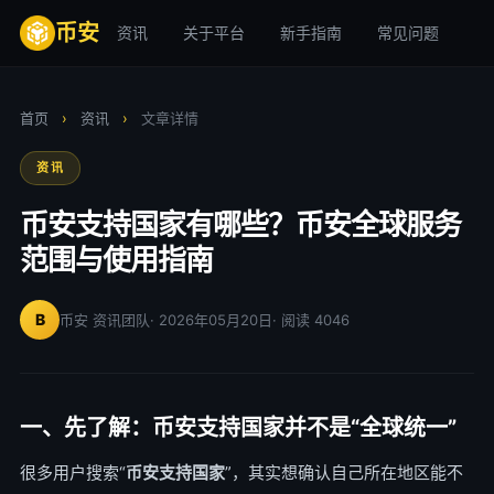
币安
资讯
关于平台
新手指南
常见问题
安
首页
›
资讯
›
文章详情
资讯
币安支持国家有哪些？币安全球服务
范围与使用指南
B
币安 资讯团队
· 2026年05月20日
· 阅读 4046
一、先了解：币安支持国家并不是“全球统一”
很多用户搜索“
币安支持国家
”，其实想确认自己所在地区能不