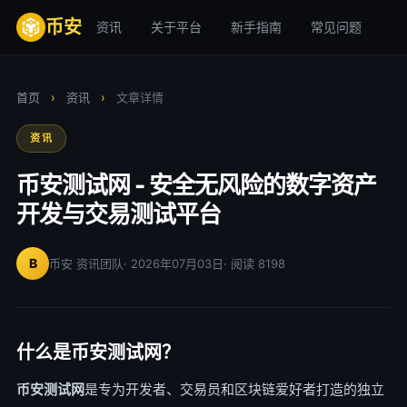
币安
资讯
关于平台
新手指南
常见问题
安
首页
›
资讯
›
文章详情
资讯
币安测试网 - 安全无风险的数字资产
开发与交易测试平台
B
币安 资讯团队
· 2026年07月03日
· 阅读 8198
什么是币安测试网？
币安测试网
是专为开发者、交易员和区块链爱好者打造的独立