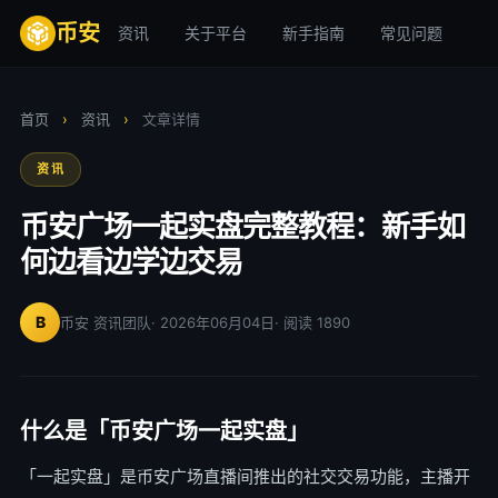
币安
资讯
关于平台
新手指南
常见问题
安
首页
›
资讯
›
文章详情
资讯
币安广场一起实盘完整教程：新手如
何边看边学边交易
B
币安 资讯团队
· 2026年06月04日
· 阅读 1890
什么是「币安广场一起实盘」
「一起实盘」是币安广场直播间推出的社交交易功能，主播开