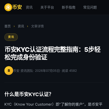
币安
资讯
关于平台
新手指南
常见问题
安
首页
›
资讯
›
文章详情
资讯
币安KYC认证流程完整指南：5步轻
松完成身份验证
B
币安 资讯团队
· 2026年07月05日
· 阅读 4582
什么是币安KYC认证？
KYC（Know Your Customer）即“了解你的客户”，是币安平