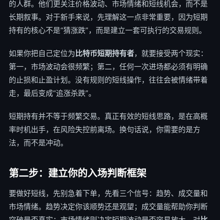
的人群。他们更关注价格波动、市场情绪和短线机会，而不是
长期叙事。对于新手来说，先理解这一点非常重要，因为短期
持有的核心不是“猜涨跌”，而是建立一套可执行的交易规则。
如果你把自己定位为
比特币短期持有者
，就要接受两个现实：
第一，市场波动会很频繁；第二，任何一次进场都必须有明确
的止损和止盈计划。没有规则的短线操作，往往会被情绪带着
走，最后变成“追涨杀跌”。
短期持有并不等于频繁交易。真正有效的短线思路，是在高概
率时机出手，在风险失控前离场。换句话说，你需要的是方
法，而不是冲动。
第二步：建立你的入场判断框架
要做好短线，先别急着下单，先看三个信号：趋势、成交量和
市场情绪。趋势决定你该顺势还是观望；成交量能帮助你判断
突破是否真实；市场情绪则决定短期波动是否容易放大。对
比