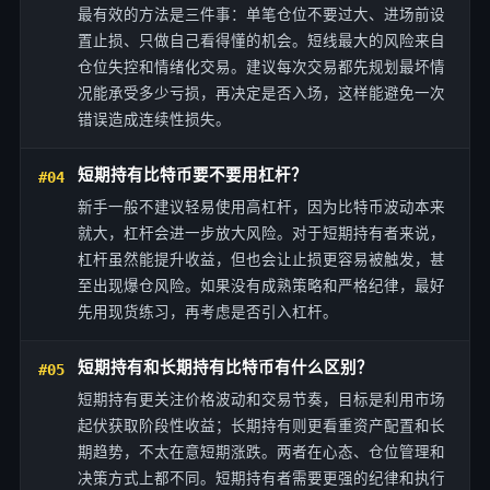
最有效的方法是三件事：单笔仓位不要过大、进场前设
置止损、只做自己看得懂的机会。短线最大的风险来自
仓位失控和情绪化交易。建议每次交易都先规划最坏情
况能承受多少亏损，再决定是否入场，这样能避免一次
错误造成连续性损失。
短期持有比特币要不要用杠杆？
#04
新手一般不建议轻易使用高杠杆，因为比特币波动本来
就大，杠杆会进一步放大风险。对于短期持有者来说，
杠杆虽然能提升收益，但也会让止损更容易被触发，甚
至出现爆仓风险。如果没有成熟策略和严格纪律，最好
先用现货练习，再考虑是否引入杠杆。
短期持有和长期持有比特币有什么区别？
#05
短期持有更关注价格波动和交易节奏，目标是利用市场
起伏获取阶段性收益；长期持有则更看重资产配置和长
期趋势，不太在意短期涨跌。两者在心态、仓位管理和
决策方式上都不同。短期持有者需要更强的纪律和执行