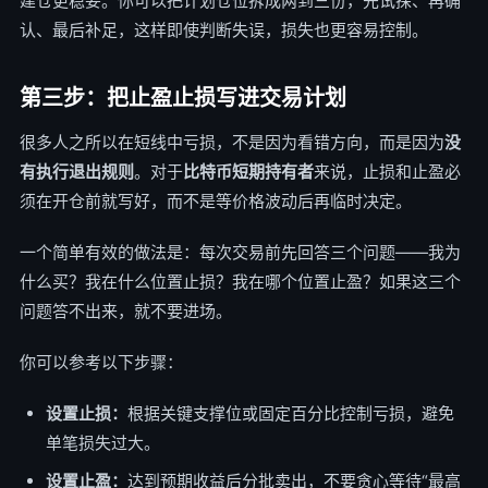
建仓更稳妥。你可以把计划仓位拆成两到三份，先试探、再确
认、最后补足，这样即使判断失误，损失也更容易控制。
第三步：把止盈止损写进交易计划
很多人之所以在短线中亏损，不是因为看错方向，而是因为
没
有执行退出规则
。对于
比特币短期持有者
来说，止损和止盈必
须在开仓前就写好，而不是等价格波动后再临时决定。
一个简单有效的做法是：每次交易前先回答三个问题——我为
什么买？我在什么位置止损？我在哪个位置止盈？如果这三个
问题答不出来，就不要进场。
你可以参考以下步骤：
设置止损：
根据关键支撑位或固定百分比控制亏损，避免
单笔损失过大。
设置止盈：
达到预期收益后分批卖出，不要贪心等待“最高