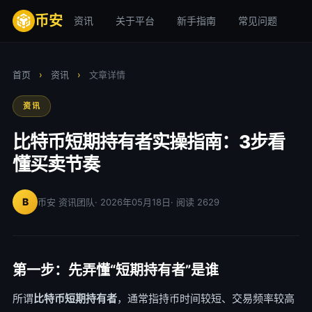
币安
资讯
关于平台
新手指南
常见问题
安
首页
›
资讯
›
文章详情
资讯
比特币短期持有者实操指南：3步看
懂买卖节奏
B
币安 资讯团队
· 2026年05月18日
· 阅读 2629
第一步：先弄懂“短期持有者”是谁
所谓
比特币短期持有者
，通常指持币时间较短、交易频率较高