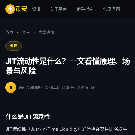
币安
资讯
关于平台
新手指南
常见问题
安
首页
›
资讯
›
文章详情
资讯
JIT流动性是什么？一文看懂原理、场
景与风险
B
币安 资讯团队
· 2026年06月08日
· 阅读 9550
什么是JIT流动性
JIT流动性
（Just-In-Time Liquidity）通常指在交易即将发生