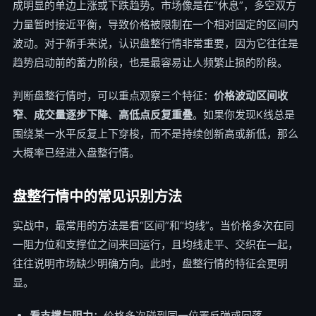
成明显的单边上涨或下跌趋势。市场像是在“休息”，多空双方
力量暂时接近平衡，导致价格被限制在一个相对固定的区间内
波动。对于新手来说，认识盘整行情非常重要，因为它往往是
趋势启动前的蓄力阶段，也是最容易让人频繁止损的阶段。
判断盘整行情时，可以重点观察三个特征：
价格波动区间收
窄
、
成交量逐步下降
、
高低点反复重叠
。如果你发现K线总是
围绕某一水平反复上下穿梭，而不是持续创新高或新低，那么
大概率已经进入盘整行情。
盘整行情中的常见识别方法
实战中，最常用的方法是看“区间”和“均线”。当价格多次在同
一阻力位和支撑位之间来回运行，且均线走平、交织在一起，
往往说明市场缺少明确方向。此时，盘整行情的特征会更明
显。
看支撑与阻力
：价格多次碰到同一位置反弹或回落。