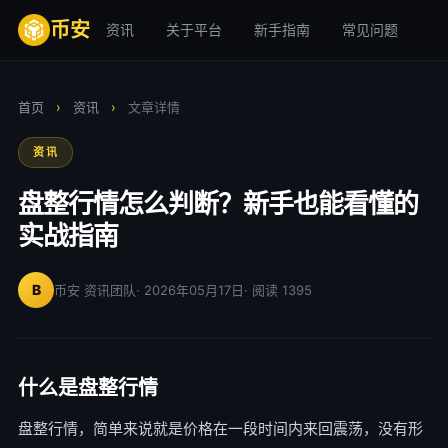
币安
资讯
关于平台
新手指南
常见问题
安
首页
›
资讯
›
文章详情
资讯
盘整行情怎么判断？新手也能看懂的
实战指南
B
币安 资讯团队
· 2026年05月17日
· 阅读 1395
什么是盘整行情
盘整行情，简单来说就是价格在一段时间内来回震荡，没有形