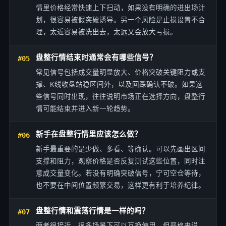
情里价格经常快速上下扫动，如果没有明确的进出场计
划，很容易被假突破诱导。另一个风险是止损设置不合
理，太近容易被洗出去，太远又会放大亏损。
盘整行情结束时通常会有哪些信号？
#05
常见信号包括成交量明显放大、价格突破关键阻力或支
撑、K线收盘站稳区间外，以及回踩确认不破。如果这
些信号同时出现，往往说明市场正在选择方向，盘整行
情可能结束并进入新一轮趋势。
新手在盘整行情里应该怎么做？
#06
新手最重要的是少做、多看、等确认。可以先画出区间
支撑和阻力，观察价格是否反复测试这些位置，同时注
意成交量变化。若没有明确突破信号，宁可空仓等待，
也不要在中间位置频繁交易，这样更有利于培养纪律。
盘整行情和震荡行情是一样的吗？
#07
两者很接近，很多场景下可以互换使用，但严格来说，