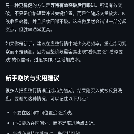
另一种更稳健的方法是
等待有效突破后再跟进
。所谓有效突
破，不只是价格短暂冲过关键位置，而是伴随成交量放大、K
线收盘站稳，并且后续回踩不破。这样做虽然会错过一部分起
涨点，但胜率通常更高。
如果你是新手，建议在盘整行情中减少交易频率，重点练习观
察而不是预测。因为盘整阶段最容易出现“看似要涨”“看似要
跌”的假信号，过度操作只会增加成本。
新手避坑与实用建议
很多人把盘整行情误当成趋势初期，结果刚买入就被反复洗
盘。要避免这种情况，可以记住以下几点：
不要在区间中间位置追涨杀跌。
止损要放在区间外，而不是离进场点太近。
当成交量持续萎缩时，先保持观望。