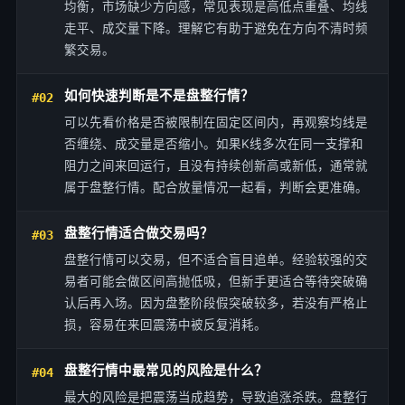
均衡，市场缺少方向感，常见表现是高低点重叠、均线
走平、成交量下降。理解它有助于避免在方向不清时频
繁交易。
如何快速判断是不是盘整行情？
#02
可以先看价格是否被限制在固定区间内，再观察均线是
否缠绕、成交量是否缩小。如果K线多次在同一支撑和
阻力之间来回运行，且没有持续创新高或新低，通常就
属于盘整行情。配合放量情况一起看，判断会更准确。
盘整行情适合做交易吗？
#03
盘整行情可以交易，但不适合盲目追单。经验较强的交
易者可能会做区间高抛低吸，但新手更适合等待突破确
认后再入场。因为盘整阶段假突破较多，若没有严格止
损，容易在来回震荡中被反复消耗。
盘整行情中最常见的风险是什么？
#04
最大的风险是把震荡当成趋势，导致追涨杀跌。盘整行