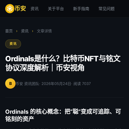
币安
资讯
关于平台
新手指南
常见问题
安
首页
›
资讯
›
文章详情
资讯
Ordinals是什么？比特币NFT与铭文
协议深度解析｜币安视角
B
币安 资讯团队
· 2026年05月24日
· 阅读 7037
Ordinals 的核心概念：把“聪”变成可追踪、可
铭刻的资产