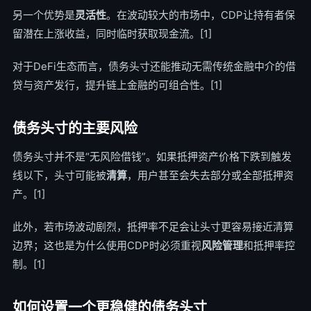
另一个优势是
灵活性
。在波动较大的市场中，CDP让持有者保
留潜在上涨收益，同时临时获取现金流。[1]
对于DeFi生态而言，债务头寸还能推动无需传统金融中介的借
贷与资产发行，提升链上金融的可组合性。[1]
债务头寸的主要风险
债务头寸并不是“无风险借钱”。如果抵押资产价格下跌到触发
线以下，头寸可能被
清算
，用户甚至会失去部分或全部抵押资
产。[1]
此外，若市场波动剧烈，抵押率不足会让头寸更容易接近清算
边界；这也是为什么使用CDP时必须重视
风险管理
和抵押率控
制。[1]
如何设置一个更稳健的债务头寸