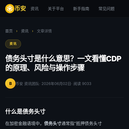
币安
资讯
关于平台
新手指南
常见问题
安
首页
›
资讯
›
文章详情
资讯
债务头寸是什么意思？一文看懂CDP
的原理、风险与操作步骤
B
币安 资讯团队
· 2026年06月02日
· 阅读 9033
什么是债务头寸
在加密金融语境中，
债务头寸
通常指“抵押债务头寸