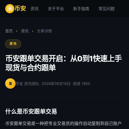
币安
资讯
关于平台
新手指南
常见问题
安
首页
›
资讯
›
文章详情
资讯
币安跟单交易开启：从0到1快速上手
现货与合约跟单
B
币安 资讯团队
· 2026年06月18日
· 阅读 1950
什么是币安跟单交易
币安跟单交易是一种把专业交易员的操作自动复制到自己账户