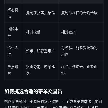
核心特
复制现货买卖策略
复制带杠杆的合约策略
点
风险水
相对较低
相对较高
平
适合人
有经验、能承受波动的
新手、稳健型用户
群
用户
重点设
资金分配、跟单比
杠杆、保证金、止盈止
置
例
损
如何挑选合适的带单交易员
挑选交易员时，不要只看短期收益。一个更稳妥的做法，是同
时观察收益曲线、最大回撤、持仓周期和交易频率。长期稳