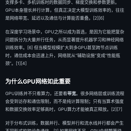
支撑多卡、多机训练时的数据同步、梯度交换和参数更新。
GPU本身擅长并行计算，但真正决定大模型训练效率的，往往
是网络带宽、延迟以及通信与计算能否重叠。[2][6]
在深度学习场景中，GPU之所以成为首选，是因为它能把复杂
问题拆分为大量并行任务，从而显著提升机器学习和神经网络
训练效率。[6] 但当模型规模扩大到多GPU甚至跨节点训练
时，通信成本会迅速上升，网络就从“辅助设施”变成“性能瓶
颈”。[1][4]
为什么GPU网络如此重要
GPU训练并不只看算力，还要看
带宽
。很多网络层或训练流程
会受到访存和通信限制，而不是纯计算限制；只有当算术强度
和数据交换效率足够高时，GPU算力才能被真正释放。[2][7]
对于分布式训练，数据并行、模型并行和流水线并行都会产生
不同形式的跨设备通信。[1] 如果网络不足，GPU会频繁等待