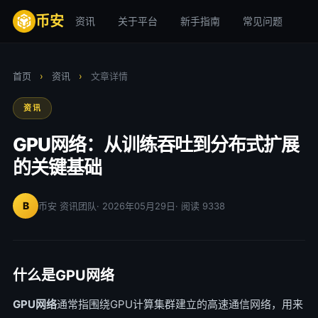
币安
资讯
关于平台
新手指南
常见问题
安
首页
›
资讯
›
文章详情
资讯
GPU网络：从训练吞吐到分布式扩展
的关键基础
B
币安 资讯团队
· 2026年05月29日
· 阅读 9338
什么是GPU网络
GPU网络
通常指围绕GPU计算集群建立的高速通信网络，用来